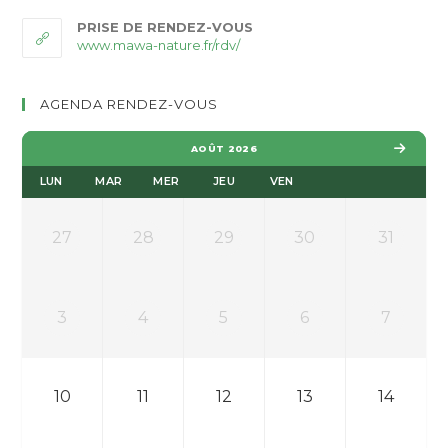
dans
votre
PRISE DE RENDEZ-VOUS
application
www.mawa-nature.fr/rdv/
AGENDA RENDEZ-VOUS
AOÛT 2026
LUN
MAR
MER
JEU
VEN
27
28
29
30
31
3
4
5
6
7
10
11
12
13
14