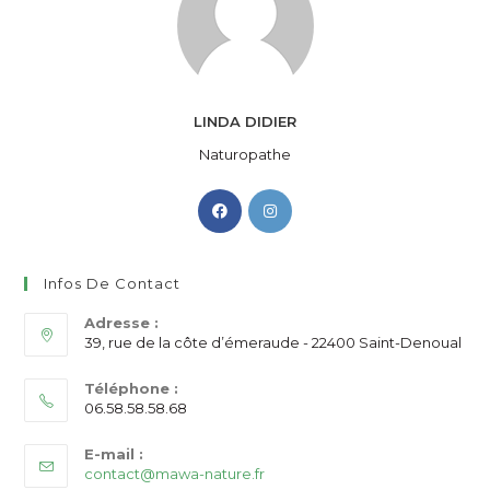
LINDA DIDIER
Naturopathe
S’ouvre
S’ouvre
dans
dans
un
un
nouvel
nouvel
Infos De Contact
onglet
onglet
Adresse :
39, rue de la côte d’émeraude - 22400 Saint-Denoual
Téléphone :
06.58.58.58.68
E-mail :
S’ouvre
contact@mawa-nature.fr