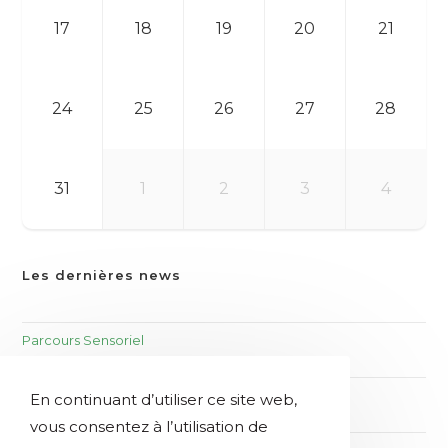
17
18
19
20
21
24
25
26
27
28
31
1
2
3
4
Les dernières news
Parcours Sensoriel
4 avril 2024
Conférence « bien vieillir »
En continuant d’utiliser ce site web,
4 avril 2024
vous consentez à l’utilisation de