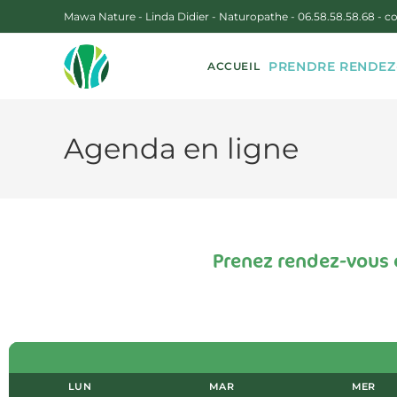
Mawa Nature - Linda Didier - Naturopathe -
06.58.58.58.68
-
co
PRENDRE RENDEZ
ACCUEIL
Agenda en ligne
Prenez rendez-vous 
LUN
MAR
MER