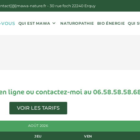
ntact[@]mawa-nature.fr
- 30 rue foch 22240 Erquy
-VOUS
QUI EST MAWA
NATUROPATHIE
BIO ÉNERGIE
QUI S
en ligne ou contactez-moi au 06.58.58.58.6
VOIR LES TARIFS
AOÛT 2026
JEU
VEN