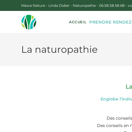
Mawa Nature - Linda Didier - Naturopathe -
06.58.58.58.68
-
co
PRENDRE RENDEZ
ACCUEIL
La naturopathie
La
Englobe l’indiv
Des conseil
Des conseils en n