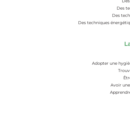
Des 
Des te
Des tech
Des techniques énergétiqu
L
Adopter une hygièn
Trouv
Êtr
Avoir une
Apprendre