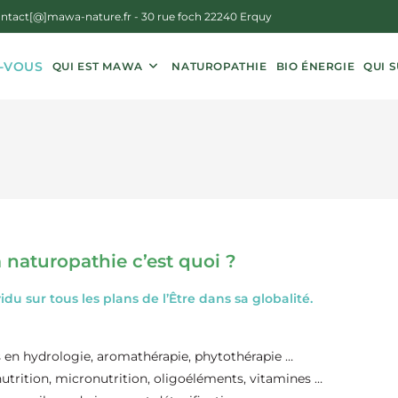
ntact[@]mawa-nature.fr
- 30 rue foch 22240 Erquy
-VOUS
QUI EST MAWA
NATUROPATHIE
BIO ÉNERGIE
QUI S
 naturopathie c’est quoi ?
idu sur tous les plans de l’Être dans sa globalité.
s en hydrologie, aromathérapie, phytothérapie …
utrition, micronutrition, oligoéléments, vitamines …