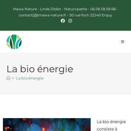
Mawa Nature - Linda Didier - Naturopathe -
06.58.58.58.68
-
contact[@]mawa-nature.fr
- 30 rue foch 22240 Erquy
La bio énergie
>
La bio énergie
La bio énergie
consiste à